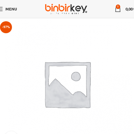
0
MENU
0,00
-97%