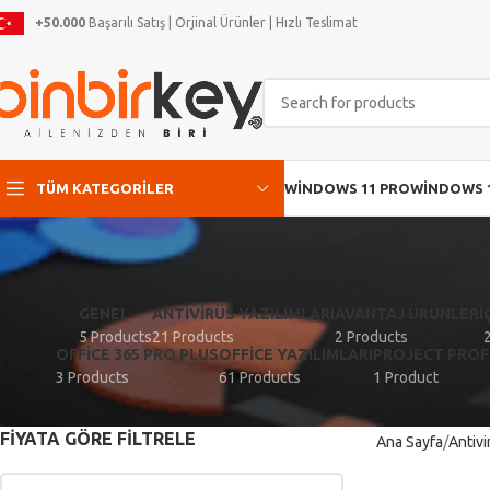
+50.000
Başarılı Satış | Orjinal Ürünler | Hızlı Teslimat
TÜM KATEGORILER
WINDOWS 11 PRO
WINDOWS 
GENEL
ANTIVIRÜS YAZILIMLARI
AVANTAJ ÜRÜNLERI
5 Products
21 Products
2 Products
OFFICE 365 PRO PLUS
OFFICE YAZILIMLARI
PROJECT PROF
3 Products
61 Products
1 Product
FIYATA GÖRE FILTRELE
Ana Sayfa
Antivi