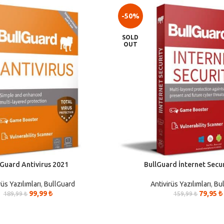
-50%
SOLD
OUT
lGuard Antivirus 2021
BullGuard İnternet Secu
rüs Yazılımları
,
BullGuard
Antivirüs Yazılımları
,
Bu
99,99
₺
79,95
₺
189,99
₺
159,99
₺