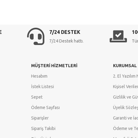
E
7/24 DESTEK
10
7/24 Destek hattı.
Tüm
MÜŞTERI HIZMETLERI
KURUMSAL
Hesabım
2. El Yazılım 
İstek Listesi
Kişisel Veril
Sepet
Gizlilik ve G
Ödeme Sayfası
Üyelik Sözle
Siparişler
Garanti ve İa
Sipariş Takibi
Ödeme ve Te