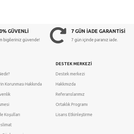
0% GÜVENLİ
7 GÜN İADE GARANTİSİ
 bigileriniz güvende!
7 gün içinde paranız iade.
DESTEK MERKEZI
Nedir?
Destek merkezi
erin Korunması Hakkında
Hakkmızda
üvenlik
Referanslarımız
şmesi
Ortaklık Programı
de Koşulları
Lisans Etkinleştirme
slimat