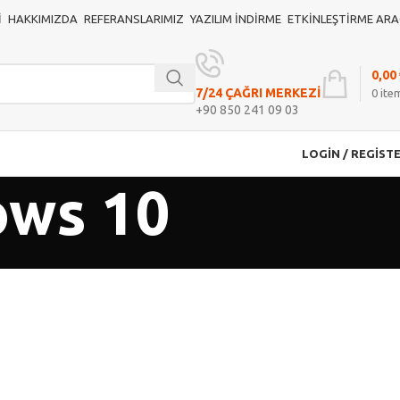
I
HAKKIMIZDA
REFERANSLARIMIZ
YAZILIM İNDIRME
ETKINLEŞTIRME ARA
0,00
7/24 ÇAĞRI MERKEZİ
0
ite
+90 850 241 09 03
LOGIN / REGIST
ows 10