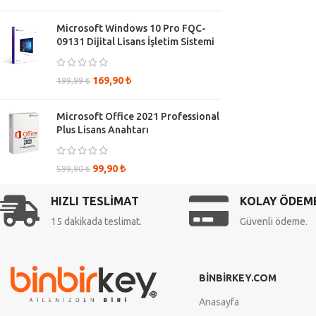
Microsoft Windows 10 Pro FQC-
09131 Dijital Lisans İşletim Sistemi
169,90
₺
199,99
₺
Microsoft Office 2021 Professional
Plus Lisans Anahtarı
99,90
₺
599,90
₺
HIZLI TESLİMAT
KOLAY ÖDEM
15 dakikada teslimat.
Güvenli ödeme.
BİNBİRKEY.COM
Anasayfa