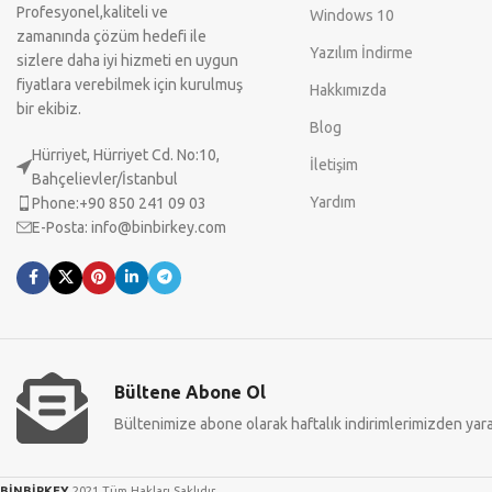
Profesyonel,kaliteli ve
Windows 10
zamanında çözüm hedefi ile
Yazılım İndirme
sizlere daha iyi hizmeti en uygun
fiyatlara verebilmek için kurulmuş
Hakkımızda
bir ekibiz.
Blog
Hürriyet, Hürriyet Cd. No:10,
İletişim
Bahçelievler/İstanbul
Yardım
Phone:+90 850 241 09 03
E-Posta:
info@binbirkey.com
Bültene Abone Ol
Bültenimize abone olarak haftalık indirimlerimizden yarar
BİNBİRKEY
2021 Tüm Hakları Saklıdır.