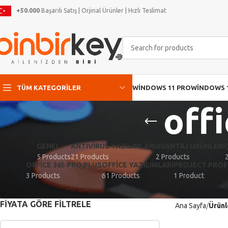
+50.000
Başarılı Satış | Orjinal Ürünler | Hızlı Teslimat
TÜM KATEGORILER
WINDOWS 11 PRO
WINDOWS 
off
GENEL
ANTIVIRÜS YAZILIMLARI
AVANTAJ ÜRÜNLERI
5 Products
21 Products
2 Products
OFFICE 365 PRO PLUS
OFFICE YAZILIMLARI
PROJECT PROF
3 Products
61 Products
1 Product
FIYATA GÖRE FILTRELE
Ana Sayfa
Ürünl