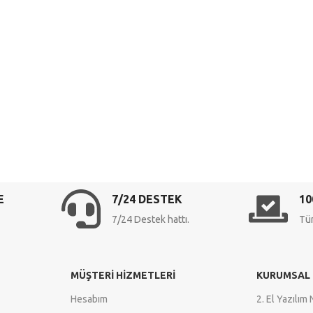
E
7/24 DESTEK
10
7/24 Destek hattı.
Tüm
MÜŞTERI HIZMETLERI
KURUMSAL
Hesabım
2. El Yazılım 