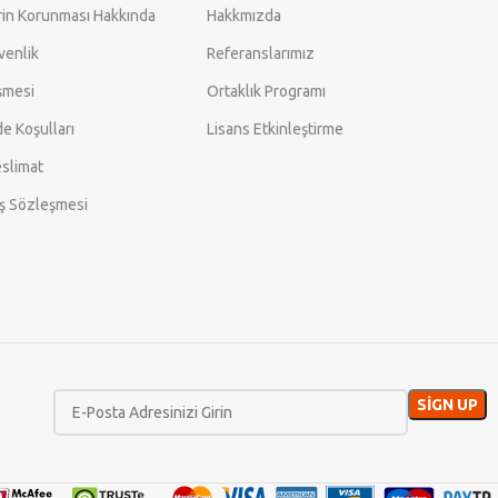
erin Korunması Hakkında
Hakkmızda
üvenlik
Referanslarımız
şmesi
Ortaklık Programı
de Koşulları
Lisans Etkinleştirme
slimat
ış Sözleşmesi