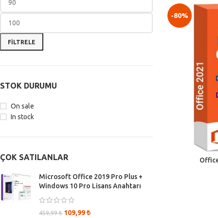
-80%
FILTRELE
STOK DURUMU
On sale
In stock
ÇOK SATILANLAR
Offic
Microsoft Office 2019 Pro Plus +
Windows 10 Pro Lisans Anahtarı
109,99
₺
459,99
₺