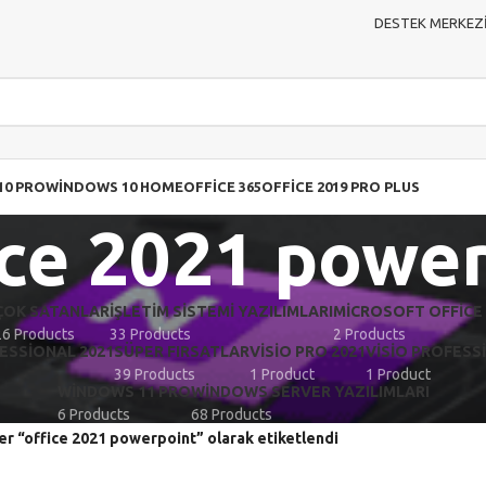
DESTEK MERKEZ
10 PRO
WINDOWS 10 HOME
OFFICE 365
OFFICE 2019 PRO PLUS
ice 2021 powe
ÇOK SATANLAR
İŞLETIM SISTEMI YAZILIMLARI
MICROSOFT OFFICE 
26 Products
33 Products
2 Products
ESSIONAL 2021
SÜPER FIRSATLAR
VISIO PRO 2021
VISIO PROFESS
39 Products
1 Product
1 Product
WINDOWS 11 PRO
WINDOWS SERVER YAZILIMLARI
6 Products
68 Products
er “office 2021 powerpoint” olarak etiketlendi