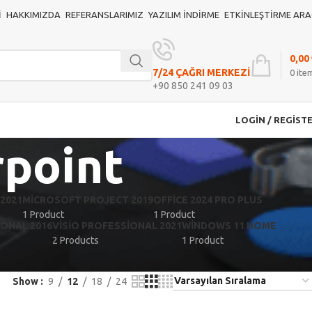
I
HAKKIMIZDA
REFERANSLARIMIZ
YAZILIM İNDIRME
ETKINLEŞTIRME ARA
0,00
7/24 ÇAĞRI MERKEZİ
0
ite
+90 850 241 09 03
LOGIN / REGIST
rpoint
2021
MICROSOFT PROJECT 2019
OFFICE 2024 PRO PLUS
1 Product
1 Product
IONAL 2016
VISIO PROFESSIONAL 2021
WINDOWS 11 HOME
2 Products
1 Product
Show
9
12
18
24